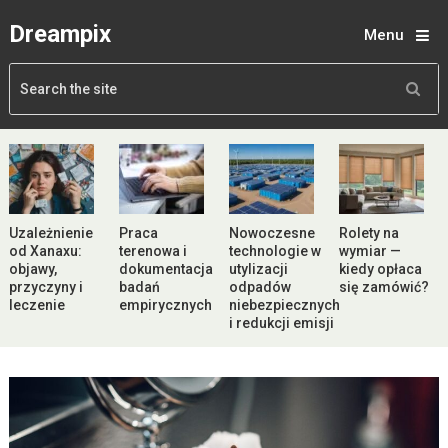
Dreampix
Menu
Uzależnienie
Praca
Nowoczesne
Rolety na
od Xanaxu:
terenowa i
technologie w
wymiar —
objawy,
dokumentacja
utylizacji
kiedy opłaca
przyczyny i
badań
odpadów
się zamówić?
leczenie
empirycznych
niebezpiecznych
i redukcji emisji