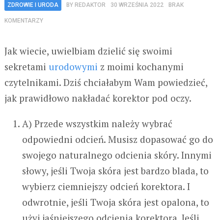
ZDROWIE I URODA
BY
REDAKTOR
30 WRZEŚNIA 2022
BRAK
KOMENTARZY
Jak wiecie, uwielbiam dzielić się swoimi
sekretami
urodowymi
z moimi kochanymi
czytelnikami. Dziś chciałabym Wam powiedzieć,
jak prawidłowo nakładać korektor pod oczy.
A) Przede wszystkim należy wybrać
odpowiedni odcień. Musisz dopasować go do
swojego naturalnego odcienia skóry. Innymi
słowy, jeśli Twoja skóra jest bardzo blada, to
wybierz ciemniejszy odcień korektora. I
odwrotnie, jeśli Twoja skóra jest opalona, to
użyj jaśniejszego odcienia korektora. Jeśli