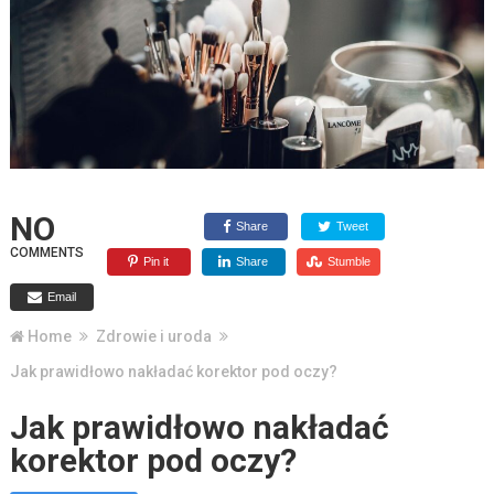
NO
Share
Tweet
COMMENTS
Pin it
Share
Stumble
Email
Home
Zdrowie i uroda
Jak prawidłowo nakładać korektor pod oczy?
Jak prawidłowo nakładać
korektor pod oczy?