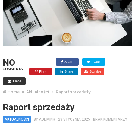
NO
Share
Tweet
COMMENTS
Pin it
Share
Stumble
Email
Home
Aktualności
Raport sprzedaży
Raport sprzedaży
AKTUALNOŚCI
BY
ADDMINR
23 STYCZNIA 2025
BRAK KOMENTARZY