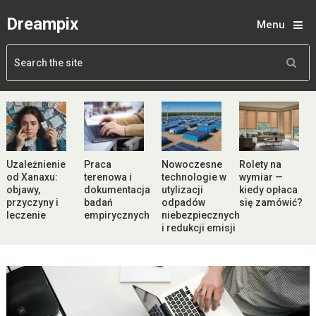
Dreampix
Menu
Uzależnienie
Praca
Nowoczesne
Rolety na
od Xanaxu:
terenowa i
technologie w
wymiar —
objawy,
dokumentacja
utylizacji
kiedy opłaca
przyczyny i
badań
odpadów
się zamówić?
leczenie
empirycznych
niebezpiecznych
i redukcji emisji