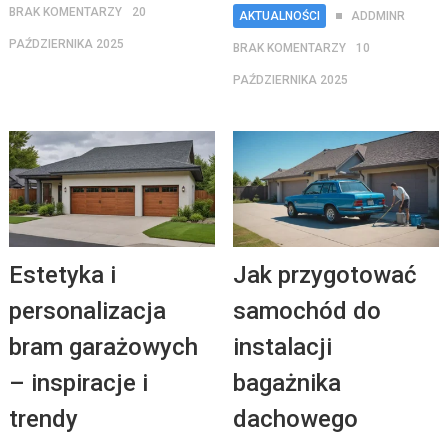
BRAK KOMENTARZY
20
AKTUALNOŚCI
ADDMINR
PAŹDZIERNIKA 2025
BRAK KOMENTARZY
10
PAŹDZIERNIKA 2025
Estetyka i
Jak przygotować
personalizacja
samochód do
bram garażowych
instalacji
– inspiracje i
bagażnika
trendy
dachowego