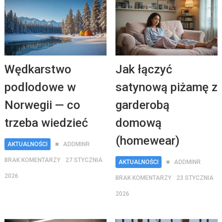
Wędkarstwo
Jak łączyć
podlodowe w
satynową piżamę z
Norwegii — co
garderobą
trzeba wiedzieć
domową
(homewear)
AKTUALNOŚCI
ADDMINR
BRAK KOMENTARZY
27 STYCZNIA
AKTUALNOŚCI
ADDMINR
2026
BRAK KOMENTARZY
23 STYCZNIA
2026