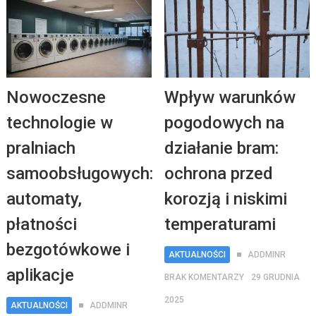
Nowoczesne
Wpływ warunków
technologie w
pogodowych na
pralniach
działanie bram:
samoobsługowych:
ochrona przed
automaty,
korozją i niskimi
płatności
temperaturami
bezgotówkowe i
AKTUALNOŚCI
ADDMINR
aplikacje
BRAK KOMENTARZY
29 GRUDNIA
2025
AKTUALNOŚCI
ADDMINR