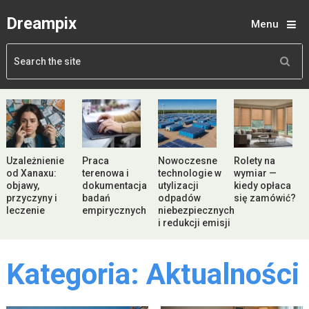
Dreampix
Menu
Uzależnienie
Praca
Nowoczesne
Rolety na
od Xanaxu:
terenowa i
technologie w
wymiar —
objawy,
dokumentacja
utylizacji
kiedy opłaca
przyczyny i
badań
odpadów
się zamówić?
leczenie
empirycznych
niebezpiecznych
i redukcji emisji
Kategoria:
Aktualności