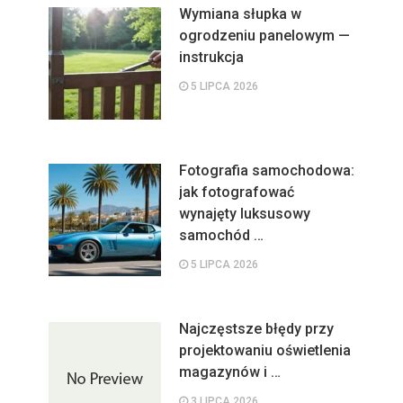
Wymiana słupka w
ogrodzeniu panelowym —
instrukcja
5 LIPCA 2026
Fotografia samochodowa:
jak fotografować
wynajęty luksusowy
samochód …
5 LIPCA 2026
Najczęstsze błędy przy
projektowaniu oświetlenia
magazynów i …
3 LIPCA 2026