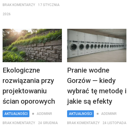
BRAK KOMENTARZY
17 STYCZNIA
2026
Ekologiczne
Pranie wodne
rozwiązania przy
Gorzów — kiedy
projektowaniu
wybrać tę metodę i
ścian oporowych
jakie są efekty
AKTUALNOŚCI
ADDMINR
AKTUALNOŚCI
ADDMINR
BRAK KOMENTARZY
24 GRUDNIA
BRAK KOMENTARZY
24 LISTOPADA