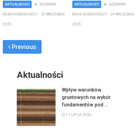
AKTUALNOŚCI
ADDMINR
AKTUALNOŚCI
ADDMINR
BRAK KOMENTARZY
29 WRZEŚNIA
BRAK KOMENTARZY
29 WRZEŚNIA
2025
2025
Previous
Aktualności
Wpływ warunków
gruntowych na wybór
fundamentów pod …
17 LIPCA 2026