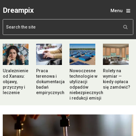
Dreampix
Menu
Uzależnienie
Praca
Nowoczesne
Rolety na
od Xanaxu:
terenowa i
technologie w
wymiar —
objawy,
dokumentacja
utylizacji
kiedy opłaca
przyczyny i
badań
odpadów
się zamówić?
leczenie
empirycznych
niebezpiecznych
i redukcji emisji