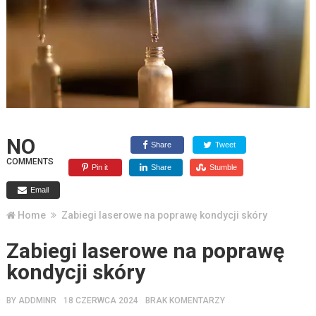
NO
Share
Tweet
COMMENTS
Pin it
Share
Stumble
Email
Home
Zabiegi laserowe na poprawę kondycji skóry
Zabiegi laserowe na poprawę
kondycji skóry
BY
ADDMINR
18 CZERWCA 2024
BRAK KOMENTARZY