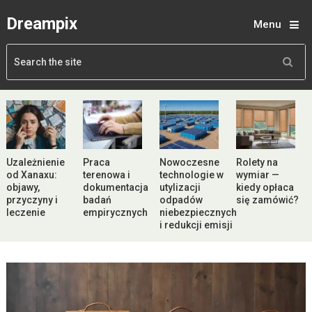
Dreampix
Menu
Uzależnienie
Praca
Nowoczesne
Rolety na
od Xanaxu:
terenowa i
technologie w
wymiar —
objawy,
dokumentacja
utylizacji
kiedy opłaca
przyczyny i
badań
odpadów
się zamówić?
leczenie
empirycznych
niebezpiecznych
i redukcji emisji