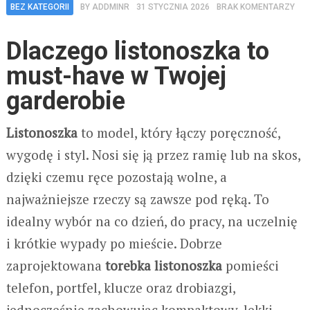
BEZ KATEGORII
BY
ADDMINR
31 STYCZNIA 2026
BRAK KOMENTARZY
Dlaczego listonoszka to
must-have w Twojej
garderobie
Listonoszka
to model, który łączy poręczność,
wygodę i styl. Nosi się ją przez ramię lub na skos,
dzięki czemu ręce pozostają wolne, a
najważniejsze rzeczy są zawsze pod ręką. To
idealny wybór na co dzień, do pracy, na uczelnię
i krótkie wypady po mieście. Dobrze
zaprojektowana
torebka listonoszka
pomieści
telefon, portfel, klucze oraz drobiazgi,
jednocześnie zachowując kompaktowy, lekki