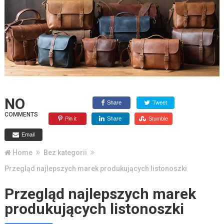
NO
Share
Tweet
COMMENTS
Pin it
Share
Stumble
Email
Home
Bez kategorii
Przegląd najlepszych marek produkujących listonoszki
Przegląd najlepszych marek
produkujących listonoszki