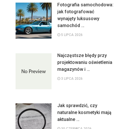
Fotografia samochodowa:
jak fotografować
wynajęty luksusowy
samochód …
5 LIPCA 2026
Najczęstsze błędy przy
projektowaniu oświetlenia
magazynów i …
3 LIPCA 2026
Jak sprawdzić, czy
naturalne kosmetyki mają
aktualne …
30 CZERWCA 2026