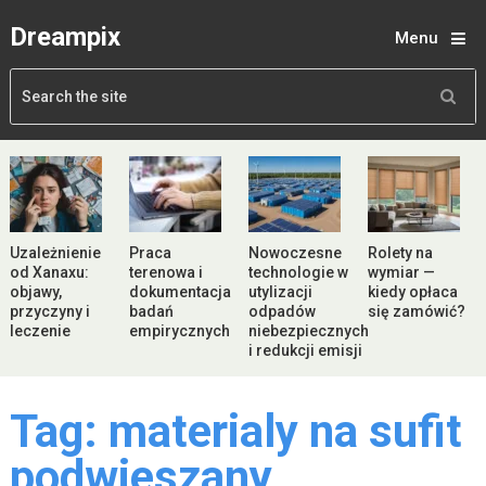
Dreampix
Menu
Uzależnienie
Praca
Nowoczesne
Rolety na
od Xanaxu:
terenowa i
technologie w
wymiar —
objawy,
dokumentacja
utylizacji
kiedy opłaca
przyczyny i
badań
odpadów
się zamówić?
leczenie
empirycznych
niebezpiecznych
i redukcji emisji
Tag:
materialy na sufit
podwieszany