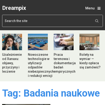
Dreampix
Menu
Uzależnienie
Nowoczesne
Praca
Rolety na
od Xanaxu:
technologie w
terenowa i
wymiar —
objawy,
utylizacji
dokumentacja
kiedy opłaca
przyczyny i
odpadów
badań
się zamówić?
leczenie
niebezpiecznych
empirycznych
i redukcji emisji
Tag:
Badania naukowe