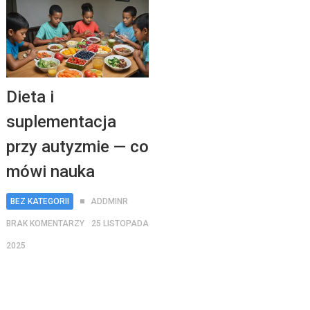
Dieta i
suplementacja
przy autyzmie — co
mówi nauka
BEZ KATEGORII
ADDMINR
BRAK KOMENTARZY
25 LISTOPADA
2025